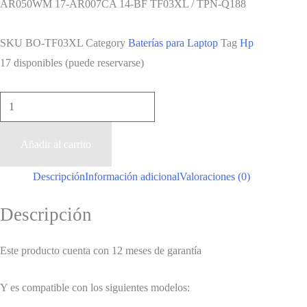
AR050WM 17-AR007CA 14-BF TF03XL / TPN-Q188
SKU
BO-TF03XL
Category
Baterías para Laptop
Tag
Hp
17 disponibles (puede reservarse)
Batería
Hp
Pavilion
Añadir al carrito
11.55V
Descripción
Información adicional
Valoraciones (0)
/
41.9Wh
Descripción
cantidad
Este producto cuenta con 12 meses de garantía
Y es compatible con los siguientes modelos: