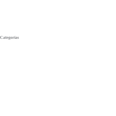
Sobre nosotros
Categorías
Adaptadores para laptop
Baterías para laptop
Displays para laptop
Teclados para laptop