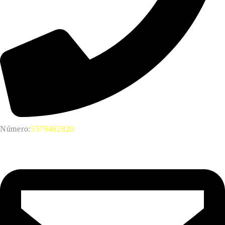
Número:
5579462820