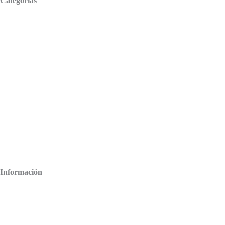
Categorías
Adaptadores para laptop
Baterías para laptop
Displays para laptop
Teclados para laptop
Información
Facturación