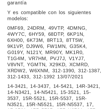
garantía
Y es compatible con los siguientes
modelos:
0MF69, 24DRM, 49VTP, 4DMNG,
4WY7C, 6HY59, 68DTP, 6KP1N,
6XH00, 6K73M, 8RT13, 8TT5W,
9K1VP, DJ9W6, FW1MN, G35K4,
G019Y, N121Y, MR90Y, MK1R0,
T1G4M, VR7HM, PVJ7J, V1YJ7,
V8VNT, YGMTN, X29KD, XCMRD,
XRDW2, W6XNM, 312-1390, 312-1387,
312-1433, 312-1392 13/07/2021
14-3421, 14-3437, 14-5421, 14R-3421,
14-N3421, 14-N5421, 15-3521, 15-
3537, 15R-5521, 15R-5537, 15R-
N3521, 15R-N5521, 15R-N5537, 17,